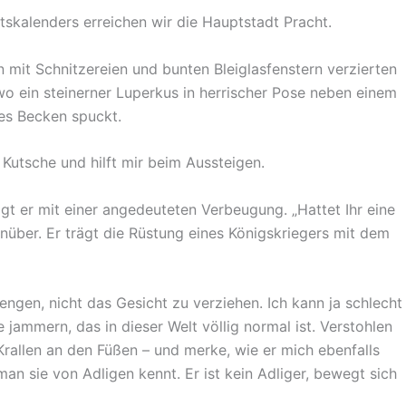
skalenders erreichen wir die Hauptstadt Pracht.
n mit Schnitzereien und bunten Bleiglasfenstern verzierten
o ein steinerner Luperkus in herrischer Pose neben einem
es Becken spuckt.
r Kutsche und hilft mir beim Aussteigen.
agt er mit einer angedeuteten Verbeugung. „Hattet Ihr eine
genüber. Er trägt die Rüstung eines Königskriegers mit dem
engen, nicht das Gesicht zu verziehen. Ich kann ja schlecht
jammern, das in dieser Welt völlig normal ist. Verstohlen
 Krallen an den Füßen – und merke, wie er mich ebenfalls
man sie von Adligen kennt. Er ist kein Adliger, bewegt sich