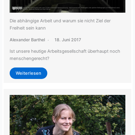
Die abhängige Arbeit und warum sie nicht Ziel der
Freiheit sein kann
Alexander Barthel
18. Juni 2017
Ist unsere heutige Arbeitsgesellschaft überhaupt noch
menschengerecht?
Weiterlesen