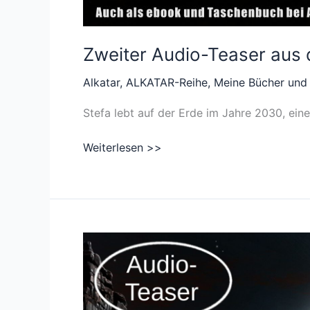
Zweiter Audio-Teaser aus
Alkatar
,
ALKATAR-Reihe
,
Meine Bücher und
Stefa lebt auf der Erde im Jahre 2030, ei
Zweiter
Weiterlesen >>
Audio-
Teaser
aus
dem
Hörbuch
Alkatar