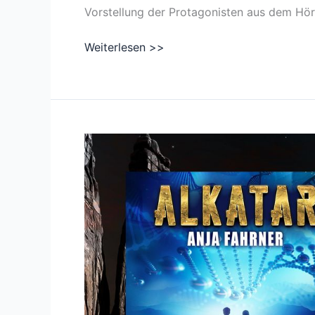
Vorstellung der Protagonisten aus dem Hör
Dritter
Weiterlesen >>
Audio
Teaser
zum
Hörbuch
Alkatar