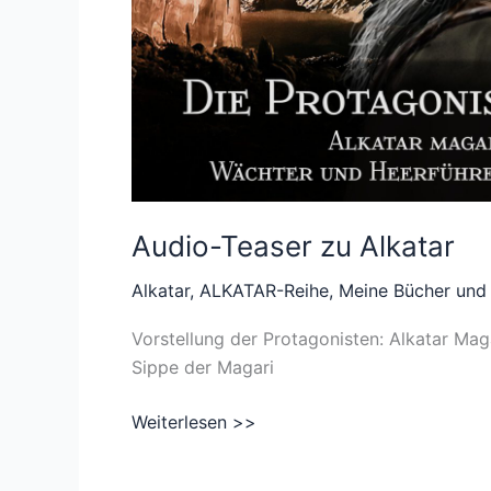
Audio-Teaser zu Alkatar
Alkatar
,
ALKATAR-Reihe
,
Meine Bücher und
Vorstellung der Protagonisten: Alkatar Mag
Sippe der Magari
Audio-
Weiterlesen >>
Teaser
zu