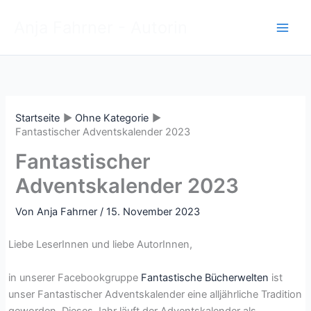
Zum
Anja Fahrner - Autorin
Inhalt
springen
Startseite
Ohne Kategorie
Fantastischer Adventskalender 2023
Fantastischer
Adventskalender 2023
Von
Anja Fahrner
/
15. November 2023
Liebe LeserInnen und liebe AutorInnen,
in unserer Facebookgruppe
Fantastische Bücherwelten
ist
unser Fantastischer Adventskalender eine alljährliche Tradition
geworden. Dieses Jahr läuft der Adventskalender als