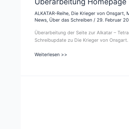
Überarbeitung Homepage 
ALKATAR-Reihe
,
Die Krieger von Onsgart
,
M
News
,
Über das Schreiben
/
29. Februar 2
Überarbeitung der Seite zur Alkatar – Tet
Schreibupdate zu Die Krieger von Onsgart.
Überarbeitung
Weiterlesen >>
Homepage
und
Schreibupdate