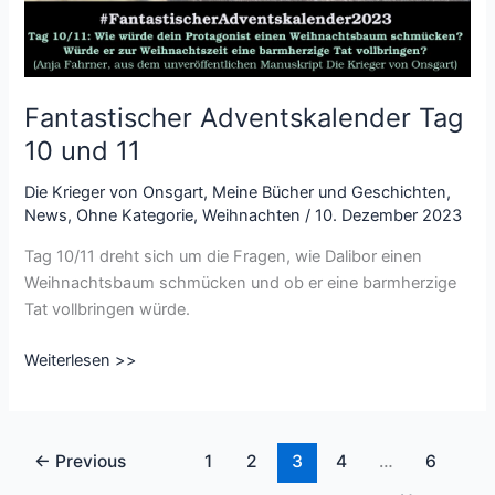
Fantastischer Adventskalender Tag
10 und 11
Die Krieger von Onsgart
,
Meine Bücher und Geschichten
,
News
,
Ohne Kategorie
,
Weihnachten
/
10. Dezember 2023
Tag 10/11 dreht sich um die Fragen, wie Dalibor einen
Weihnachtsbaum schmücken und ob er eine barmherzige
Tat vollbringen würde.
Fantastischer
Weiterlesen >>
Adventskalender
Tag
10
←
Previous
1
2
3
4
…
6
und
11