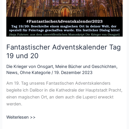
Fantastischer Adventskalender Tag
19 und 20
Die Krieger von Onsgart
,
Meine Bücher und Geschichten
,
News
,
Ohne Kategorie
/
19. Dezember 2023
Am 19. Tag unseres Fantastischen Adventskalenders
begleite ich Dalibor in die Kathedrale der Hauptstadt Pracht,
einen magischen Ort, an dem auch die Luperci erweckt
werden.
Fantastischer
Weiterlesen >>
Adventskalender