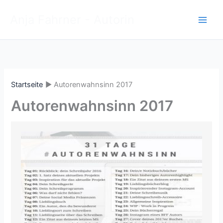
Zum
Anja Fahrner - Autorin
Inhalt
springen
Startseite
Autorenwahnsinn 2017
Autorenwahnsinn 2017