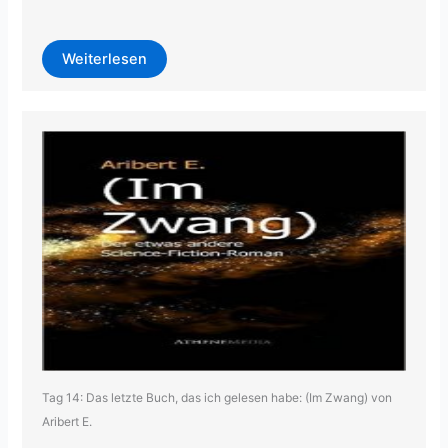
Weiterlesen
Tag 14: Das letzte Buch, das ich gelesen habe: (Im Zwang) von
Aribert E.