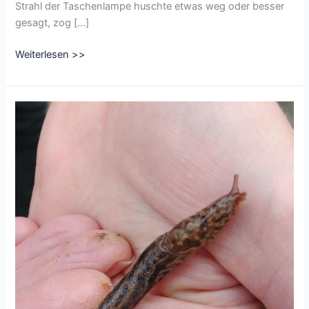
Strahl der Taschenlampe huschte etwas weg oder besser
gesagt, zog […]
Der
Weiterlesen >>
Regenwurm,
Proviantmeister
und
fruchtbarer
Tunnelspezialist