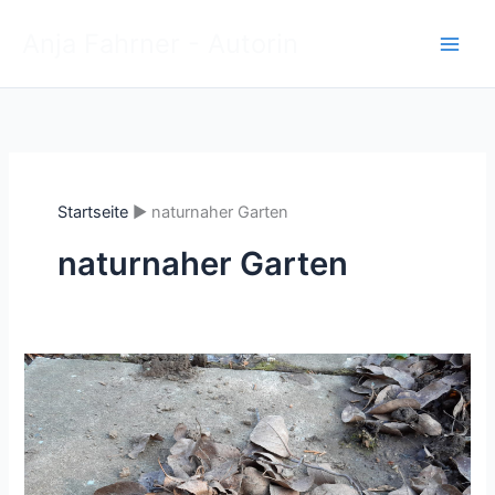
Zum
Anja Fahrner - Autorin
Inhalt
springen
Startseite
naturnaher Garten
naturnaher Garten