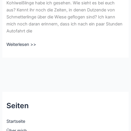
Kohlweißlinge habe ich gesehen. Wie sieht es bei euch
aus? Kennt ihr noch die Zeiten, in denen Dutzende von
Schmetterlinge über die Wiese geflogen sind? Ich kann
mich noch daran erinnern, dass ich nach ein paar Stunden
Autofahrt die
Insekten
Weiterlesen >>
im
Garten,
bald
ein
Nachruf?
Seiten
Startseite
Über mich