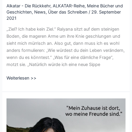
Alkatar - Die Rückkehr
,
ALKATAR-Reihe
,
Meine Bücher und
Geschichten
,
News
,
Über das Schreiben
/
29. September
2021
„Ziel? Ich habe kein Ziel.“ Ralyana sitzt auf dem steinigen
Boden, die mageren Arme um ihre Knie geschlungen und
sieht mich mürrisch an. Also gut, dann muss ich es wohl
anders formulieren: „Wie würdest du dein Leben verändern,
wenn du es könntest.“ „Was für eine dämliche Frage“,
motzt sie. „Natürlich würde ich eine neue Sippe
CharacterofSeptember
Weiterlesen >>
Tag
30:
Welches
Ziel
möchtest
du
unbedingt