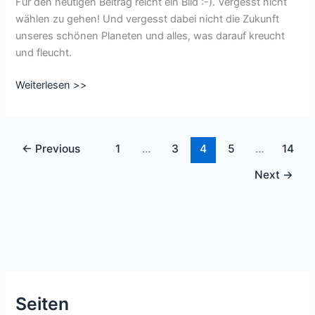
Für den heutigen Beitrag reicht ein Bild :-). Vergesst nicht
wählen zu gehen! Und vergesst dabei nicht die Zukunft
unseres schönen Planeten und alles, was darauf kreucht
und fleucht.
CharacterofSeptember
Weiterlesen >>
Tag
26:
Auf
←
Previous
1
…
3
4
5
…
14
was
bist
Next
→
du
stolz?
Seiten