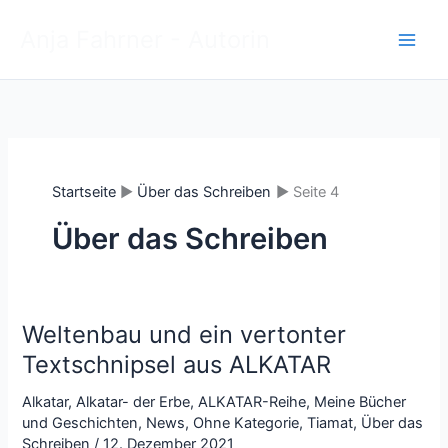
Zum
Anja Fahrner - Autorin
Inhalt
springen
Startseite
Über das Schreiben
Seite 4
Über das Schreiben
Weltenbau und ein vertonter
Textschnipsel aus ALKATAR
Alkatar
,
Alkatar- der Erbe
,
ALKATAR-Reihe
,
Meine Bücher
und Geschichten
,
News
,
Ohne Kategorie
,
Tiamat
,
Über das
Schreiben
/
12. Dezember 2021