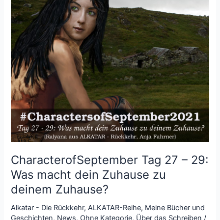
erreichen?
CharacterofSeptember Tag 27 – 29:
Was macht dein Zuhause zu
deinem Zuhause?
Alkatar - Die Rückkehr
,
ALKATAR-Reihe
,
Meine Bücher und
Geschichten
,
News
,
Ohne Kategorie
,
Über das Schreiben
/