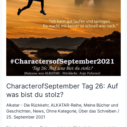
zu
deinem
Zuhause?
CharacterofSeptember Tag 26: Auf
was bist du stolz?
Alkatar - Die Rückkehr
,
ALKATAR-Reihe
,
Meine Bücher und
Geschichten
,
News
,
Ohne Kategorie
,
Über das Schreiben
/
25. September 2021