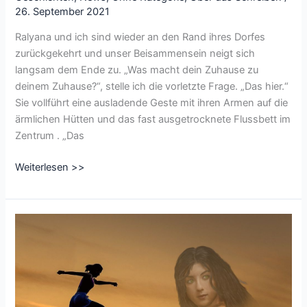
26. September 2021
Ralyana und ich sind wieder an den Rand ihres Dorfes
zurückgekehrt und unser Beisammensein neigt sich
langsam dem Ende zu. „Was macht dein Zuhause zu
deinem Zuhause?“, stelle ich die vorletzte Frage. „Das hier.“
Sie vollführt eine ausladende Geste mit ihren Armen auf die
ärmlichen Hütten und das fast ausgetrocknete Flussbett im
Zentrum . „Das
CharacterofSeptember
Weiterlesen >>
Tag
27
–
29:
Was
macht
dein
Zuhause