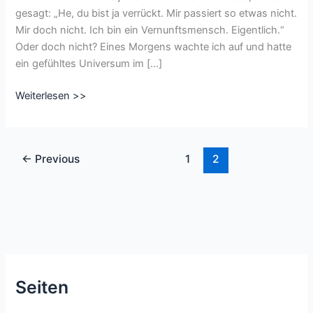
gesagt: „He, du bist ja verrückt. Mir passiert so etwas nicht.
Mir doch nicht. Ich bin ein Vernunftsmensch. Eigentlich.“
Oder doch nicht? Eines Morgens wachte ich auf und hatte
ein gefühltes Universum im […]
Am
Weiterlesen >>
Anfang
steht
die
←
Previous
1
2
Idee
Seiten