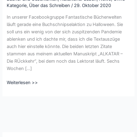
Kategorie
,
Über das Schreiben
/
29. Oktober 2020
In unserer Facebookgruppe Fantastische Bücherwelten
läuft gerade eine Buchschnipselaktion zu Halloween. Sie
soll uns ein wenig von der sich zuspitzenden Pandemie
ablenken und ich dachte mir, dass ich die Textauszüge
auch hier einstelle könnte. Die beiden letzten Zitate
stammen aus meinem aktuellen Manuskript „ALKATAR –
Die RÜckkehr“, bei dem noch das Lektorat läuft. Sechs
Wochen […]
HalloweenSpecial
Weiterlesen >>
und
Stand
von
ALKATAR
–
Die
Rückkehr