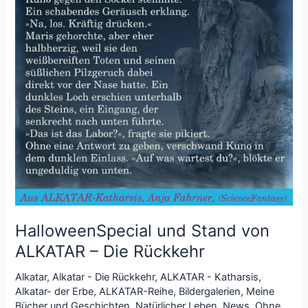
HalloweenSpecial und Stand von
ALKATAR – Die Rückkehr
Alkatar
,
Alkatar - Die Rückkehr
,
ALKATAR - Katharsis
,
Alkatar- der Erbe
,
ALKATAR-Reihe
,
Bildergalerien
,
Meine
Bücher und Geschichten
,
Natürlicher Leben
,
News
,
Ohne