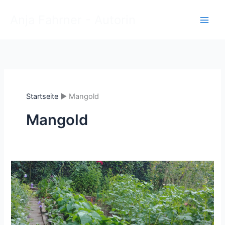
Zum
Anja Fahrner - Autorin
Inhalt
springen
Startseite
Mangold
Mangold