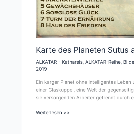
Karte des Planeten Sutus a
ALKATAR - Katharsis
,
ALKATAR-Reihe
,
Bild
2019
Ein karger Planet ohne intelligentes Leben
einer Glaskuppel, eine Welt der gegenseiti
sie versorgenden Arbeiter getrennt durch 
Karte
Weiterlesen >>
des
Planeten