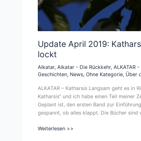
Update April 2019: Kathars
lockt
Alkatar
,
Alkatar - Die Rückkehr
,
ALKATAR - 
Geschichten
,
News
,
Ohne Kategorie
,
Über 
ALKATAR – Katharsis Langsam geht es in R
Katharsis“ und ich habe einen Teil meiner Z
Geplant ist, den ersten Band zur Einführun
gespannt, ob alles klappt. Die Bücher sind 
Update
Weiterlesen >>
April