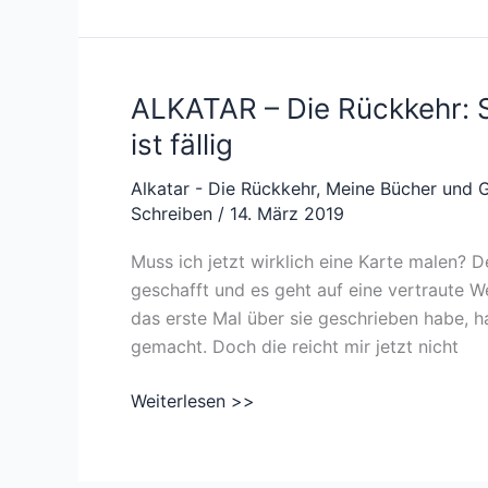
2019:
Katharsis
rückt
näher
ALKATAR – Die Rückkehr: S
und
ist fällig
der
Frühling
Alkatar - Die Rückkehr
,
Meine Bücher und 
lockt
Schreiben
/
14. März 2019
Muss ich jetzt wirklich eine Karte malen? De
geschafft und es geht auf eine vertraute Wel
das erste Mal über sie geschrieben habe, hat
gemacht. Doch die reicht mir jetzt nicht
ALKATAR
Weiterlesen >>
–
Die
Rückkehr: