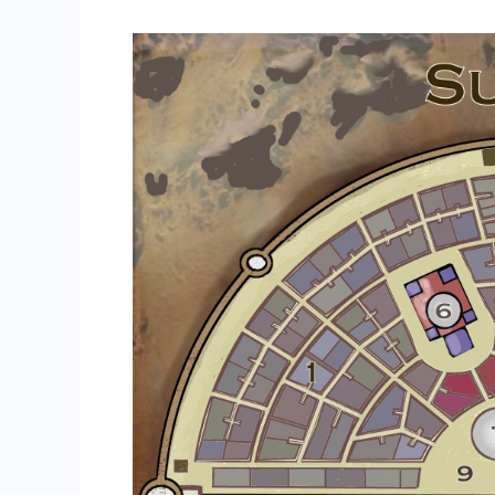
–
Die
Rückkehr:
Eine
neue
Karte
ist
online