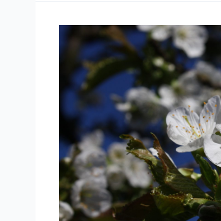
Sutus
aus
„Alkatar
–
Katharsis“