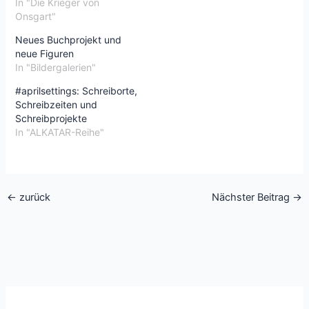
In "Die Krieger von
Onsgart"
Neues Buchprojekt und
neue Figuren
In "Bildergalerien"
#aprilsettings: Schreiborte,
Schreibzeiten und
Schreibprojekte
In "ALKATAR-Reihe"
←
zurück
Nächster Beitrag
→