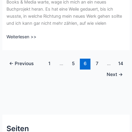
Books & Media warte, wage ich mich an ein neues
Buchprojekt heran. Es hat eine Weile gedauert, bis ich
wusste, in welche Richtung mein neues Werk gehen sollte
und ich kann gar nicht mehr zählen, auf wie vielen
Neues
Weiterlesen >>
Buchprojekt
und
neue
←
Previous
1
…
5
6
7
…
14
Figuren
Next
→
Seiten