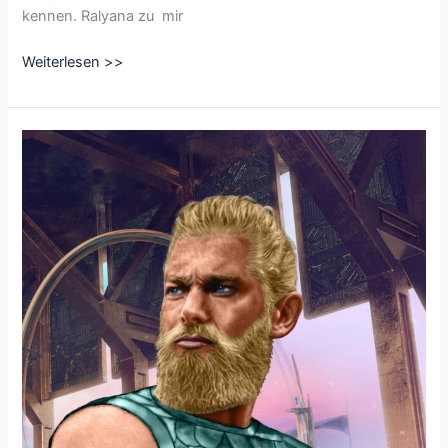
kennen. Ralyana zu mir
CharacterofSeptember2021
Weiterlesen >>
Tag
1:
Bitte
stell
dich
uns
vor