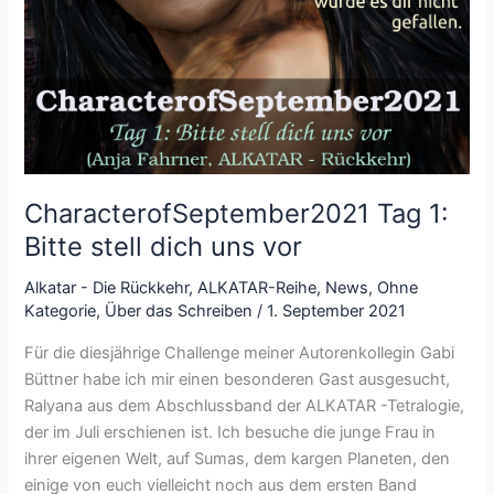
CharacterofSeptember2021 Tag 1:
Bitte stell dich uns vor
Alkatar - Die Rückkehr
,
ALKATAR-Reihe
,
News
,
Ohne
Kategorie
,
Über das Schreiben
/
1. September 2021
Für die diesjährige Challenge meiner Autorenkollegin Gabi
Büttner habe ich mir einen besonderen Gast ausgesucht,
Ralyana aus dem Abschlussband der ALKATAR -Tetralogie,
der im Juli erschienen ist. Ich besuche die junge Frau in
ihrer eigenen Welt, auf Sumas, dem kargen Planeten, den
einige von euch vielleicht noch aus dem ersten Band