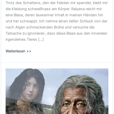
Trotz des Schattens, den der Felsten mir spendet, klebt mir
die Kleidung schweißnass am Körper. Ralyana reicht mir
eine Blase, deren lauwarmer Inhalt in meinen Händen hin
und her schwappt. Ich nehme einen tiefen Schluck von der
nach Algen schmeckenden Brühe und versuche die
Tatsache zu ignorieren, dass diese Blase aus den Innereien
irgendeines Tieres […]
CharacterofSeptember2021
Weiterlesen >>
Tag
5:
Glücklichste
Kindheitserinnerung