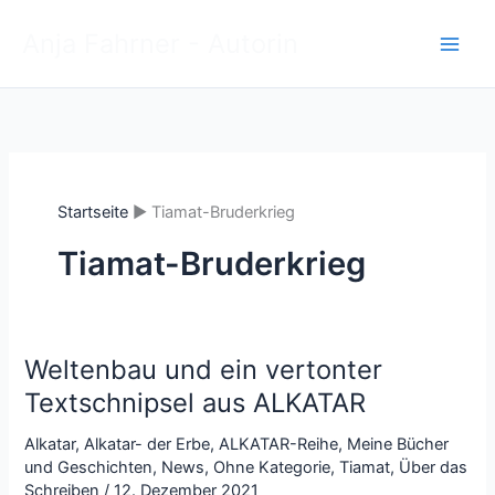
Zum
Anja Fahrner - Autorin
Inhalt
springen
Startseite
Tiamat-Bruderkrieg
Tiamat-Bruderkrieg
Weltenbau und ein vertonter
Textschnipsel aus ALKATAR
Alkatar
,
Alkatar- der Erbe
,
ALKATAR-Reihe
,
Meine Bücher
und Geschichten
,
News
,
Ohne Kategorie
,
Tiamat
,
Über das
Schreiben
/
12. Dezember 2021