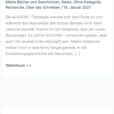
Meine Bücher und Geschichten
,
News
,
Ohne Kategorie
,
Recherche
,
Über das Schreiben
/
19. Januar 2021
Die ALKATAR – Tetralogie wendet sich dem Ende zu und
während das Manuskript des letzten Bandes noch beim
Lektorat verweilt, mache ich mir Gedanken über ein neues
Buchprojekt. Es soll im ALKATAR – Universum spielen, aber
auch mit unserer Erde verknüpft sein. Meine Gedanken
treiben mich in eine ferne Vergangenheit, in die
Entstehungsgeschichte der Menschen, […]
Theorien
Weiterlesen >>
zum
fehlenden
Planeten
(Asteroidengürtel
zwischen
Mars
und
Jupiter)