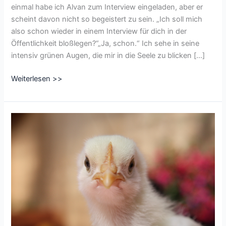
einmal habe ich Alvan zum Interview eingeladen, aber er
scheint davon nicht so begeistert zu sein. „Ich soll mich
also schon wieder in einem Interview für dich in der
Öffentlichkeit bloßlegen?“„Ja, schon.“ Ich sehe in seine
intensiv grünen Augen, die mir in die Seele zu blicken […]
Interview
Weiterlesen >>
mit
Alvan
aus
Alkatar-
Katharsis