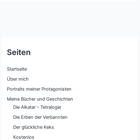
als
Hilfsmittel
–
damit
das
Küken
zu
Seiten
einem
Huhn
wird
Startseite
Über mich
Portraits meiner Protagonisten
Meine Bücher und Geschichten
Die Alkatar – Tetralogie
Die Erben der Verbannten
Der glückliche Keks
Kostenlos