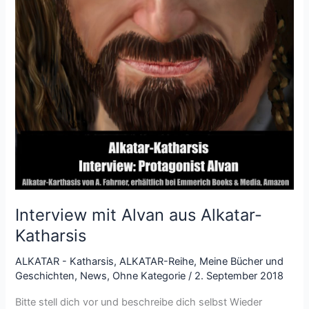
Interview mit Alvan aus Alkatar-
Katharsis
ALKATAR - Katharsis
,
ALKATAR-Reihe
,
Meine Bücher und
Geschichten
,
News
,
Ohne Kategorie
/
2. September 2018
Bitte stell dich vor und beschreibe dich selbst Wieder