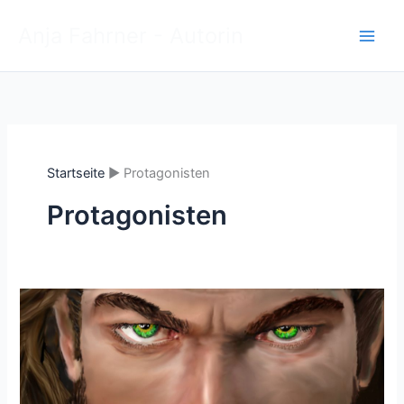
Zum
Anja Fahrner - Autorin
Inhalt
springen
Startseite
Protagonisten
Protagonisten