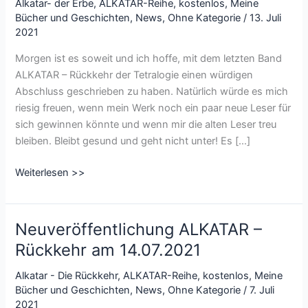
Alkatar- der Erbe
,
ALKATAR-Reihe
,
kostenlos
,
Meine
Bücher und Geschichten
,
News
,
Ohne Kategorie
/
13. Juli
2021
Morgen ist es soweit und ich hoffe, mit dem letzten Band
ALKATAR – Rückkehr der Tetralogie einen würdigen
Abschluss geschrieben zu haben. Natürlich würde es mich
riesig freuen, wenn mein Werk noch ein paar neue Leser für
sich gewinnen könnte und wenn mir die alten Leser treu
bleiben. Bleibt gesund und geht nicht unter! Es […]
Zur
Weiterlesen >>
Neuerscheinung
von
ALKATAR
Neuveröffentlichung ALKATAR –
–
Rückkehr am 14.07.2021
Rückkehr
gibt
Alkatar - Die Rückkehr
,
ALKATAR-Reihe
,
kostenlos
,
Meine
es
Bücher und Geschichten
,
News
,
Ohne Kategorie
/
7. Juli
Band
2021