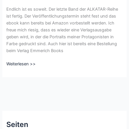
1
Endlich ist es soweit. Der letzte Band der ALKATAR-Reihe
kostenlos
ist fertig. Der Veröffentlichungstermin steht fest und das
und
ebook kann bereits bei Amazon vorbestellt werden. Ich
Band
freue mich riesig, dass es wieder eine Verlagsausgabe
2
geben wird, in der die Portraits meiner Protagonisten in
reduziert
Farbe gedruckt sind. Auch hier ist bereits eine Bestellung
beim Verlag Emmerich Books
Neuveröffentlichung
Weiterlesen >>
ALKATAR
–
Rückkehr
am
14.07.2021
Seiten