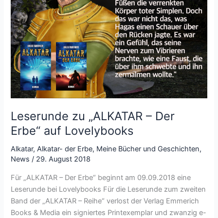
Leserunde zu „ALKATAR – Der
Erbe“ auf Lovelybooks
Alkatar
,
Alkatar- der Erbe
,
Meine Bücher und Geschichten
,
News
/
29. August 2018
Für „ALKATAR – Der Erbe“ beginnt am 09.09.2018 eine
Leserunde bei Lovelybooks Für die Leserunde zum zweiten
Band der „ALKATAR – Reihe“ verlost der Verlag Emmerich
Books & Media ein signiertes Printexemplar und zwanzig e-