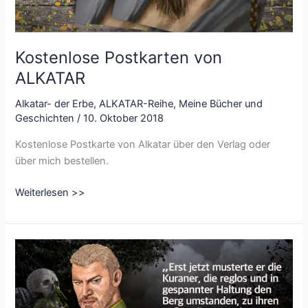
Kostenlose Postkarten von
ALKATAR
Alkatar- der Erbe
,
ALKATAR-Reihe
,
Meine Bücher und
Geschichten
/
10. Oktober 2018
Kostenlose Postkarte von Alkatar über den Verlag oder
über mich bestellen.
Kostenlose
Weiterlesen >>
Postkarten
von
ALKATAR