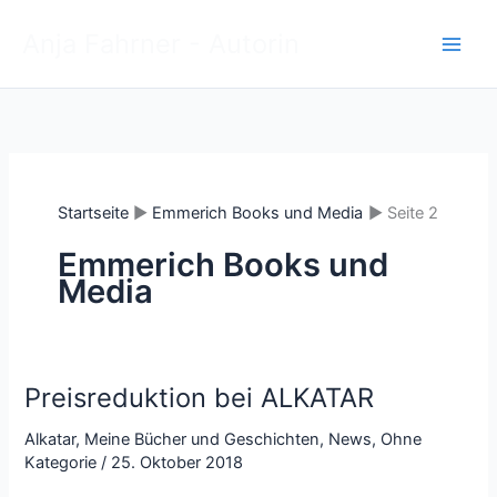
Zum
Anja Fahrner - Autorin
Inhalt
springen
Startseite
Emmerich Books und Media
Seite 2
Emmerich Books und
Media
Preisreduktion bei ALKATAR
Alkatar
,
Meine Bücher und Geschichten
,
News
,
Ohne
Kategorie
/
25. Oktober 2018