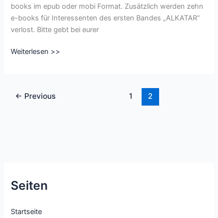
books im epub oder mobi Format. Zusätzlich werden zehn
e-books für Interessenten des ersten Bandes „ALKATAR“
verlost. Bitte gebt bei eurer
Leserunde
Weiterlesen >>
zu
„ALKATAR
–
←
Previous
1
2
Der
Erbe“
auf
Lovelybooks
Seiten
Startseite