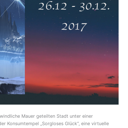
rwindliche Mauer geteilten Stadt unter einer
der Konsumtempel „Sorgloses Glück“, eine virtuelle