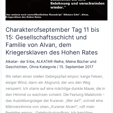
Charakterofseptember Tag 11 bis
15: Gesellschaftsschicht und
Familie von Alvan, dem
Kriegersklaven des Hohen Rates
Alkatar- der Erbe
,
ALKATAR-Reihe
,
Meine Bücher und
Geschichten
,
Ohne Kategorie
/
15. September 2017
Wir reiten einen steilen Gebirgspfad empor; karge Felsen,
eisiger Wind, dann ein Abgrund, der uns den Weg
versperrt. Ich starre auf eine mächtige dunkle Mauer, die in
den Himmel zu wachsen scheint. Die Festung Malatomb –
das Ausbildungslager der Kuraner. „Wer da?“, schreit eine
Männerstimme von oben.„Kuraner Alvan!“, ruft mein
Begleiter empor. „Geleitschutzauftrag. Ich benötige