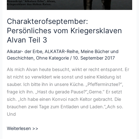
Charakterofseptember:
Persönliches vom Kriegersklaven
Alvan Teil 3
Alkatar- der Erbe
,
ALKATAR-Reihe
,
Meine Bücher und
Geschichten
,
Ohne Kategorie
/
10. September 2017
Als mich Alvan heute besucht, wirkt er recht entspannt. Er
ist nicht so verwildert wie sonst und seine Kleidung ist
sauber. Ich bitte ihn in unsere Küche. „Pfefferminztee?“,
frage ich ihn. „Hast du gerade Pause?“„Gerne.“ Er setzt
sich. „Ich habe einen Konvoi nach Keltor gebracht. Die
brauchen zwei Tage zum Entladen und Laden.“„Ach so.
Und
Charakterofseptember:
Weiterlesen >>
Persönliches