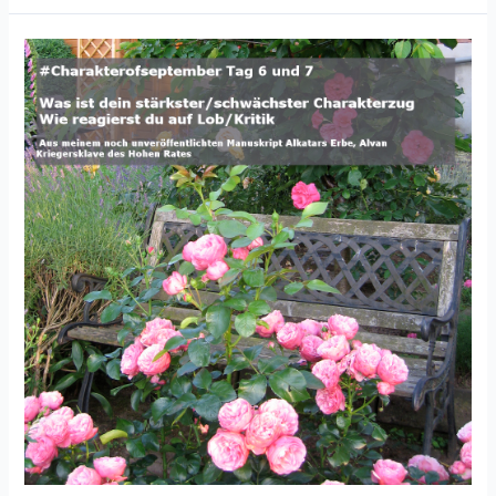
vom
Kriegersklaven
Alvan
Teil
3