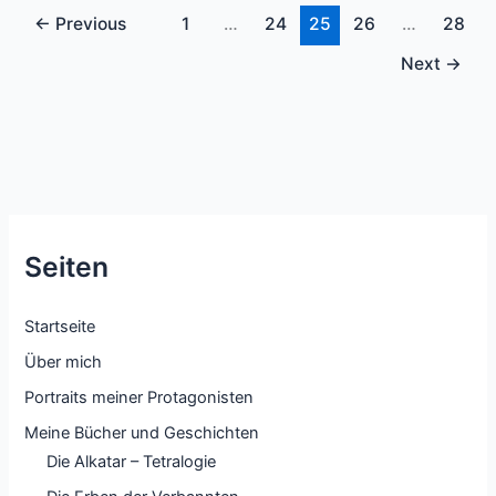
stärkster/schwächster
←
Previous
1
…
24
25
26
…
28
Charakterzug,
Reaktion
Next
→
auf
Lob/Kritik
Seiten
Startseite
Über mich
Portraits meiner Protagonisten
Meine Bücher und Geschichten
Die Alkatar – Tetralogie