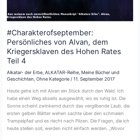
#Charakterofseptember:
Persönliches von Alvan, dem
Kriegersklaven des Hohen Rates
Teil 4
Alkatar- der Erbe
,
ALKATAR-Reihe
,
Meine Bücher und
Geschichten
,
Ohne Kategorie
/
11. September 2017
Heute gehe ich mit Alvan ein Stück durch den Wald. Ich
habe einen Weg abseits ausgewählt, wo es ruhig ist. Die
Sonne scheint zwinkernd durch das vergilbende Laub, die
ersten gelben Blätter wehen sachte über den schmalen
Trampelpfad und es riecht nach Pilzen. Die Fragen, die ich
heute stellen soll, werden nicht einfach werden. „Wovor