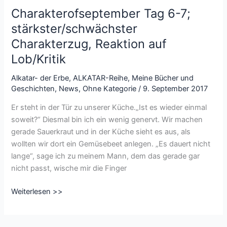
Charakterofseptember Tag 6-7;
stärkster/schwächster
Charakterzug, Reaktion auf
Lob/Kritik
Alkatar- der Erbe
,
ALKATAR-Reihe
,
Meine Bücher und
Geschichten
,
News
,
Ohne Kategorie
/
9. September 2017
Er steht in der Tür zu unserer Küche.„Ist es wieder einmal
soweit?“ Diesmal bin ich ein wenig genervt. Wir machen
gerade Sauerkraut und in der Küche sieht es aus, als
wollten wir dort ein Gemüsebeet anlegen. „Es dauert nicht
lange“, sage ich zu meinem Mann, dem das gerade gar
nicht passt, wische mir die Finger
Charakterofseptember Tag
Weiterlesen >>
6-
7;