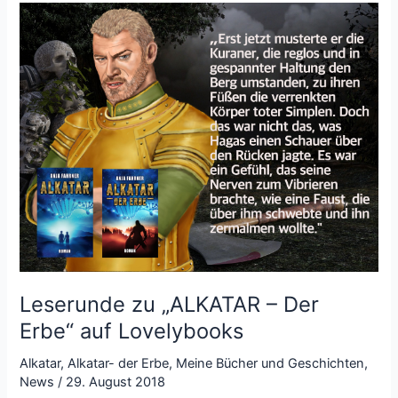
Leserunde zu „ALKATAR – Der
Erbe“ auf Lovelybooks
Alkatar
,
Alkatar- der Erbe
,
Meine Bücher und Geschichten
,
News
/
29. August 2018