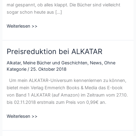
mal gespannt, ob alles klappt. Die Bücher sind vielleicht
sogar schon heute aus […]
Update
Weiterlesen >>
April
2019:
Katharsis
Preisreduktion bei ALKATAR
rückt
näher
Alkatar
,
Meine Bücher und Geschichten
,
News
,
Ohne
Kategorie
/
25. Oktober 2018
und
der
Um mein ALKATAR-Universum kennenlernen zu können,
Frühling
bietet mein Verlag Emmerich Books & Media das E-book
lockt
von Band 1 ALKATAR (auf Amazon) im Zeitraum vom 27.10.
bis 02.11.2018 erstmals zum Preis von 0,99€ an.
Preisreduktion
Weiterlesen >>
bei
ALKATAR